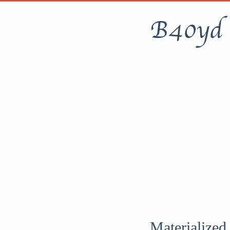
B40yd
Materialized