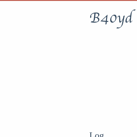
B40yd
Log