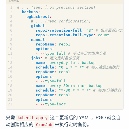
# ... (spec from previous section)
backups
:
pgbackrest
:
# ... (repo configuration)
global
:
repo1-retention-full
:
"3"
# 保留最近3次全
repo1-retention-full-type
:
count
manual
:
repoName
:
repo1
options
:
- --
type=full
# 手动备份类型为全量
jobs
:
# 定义定时备份任务
- 
name
:
everyday-full-backup
schedule
:
"0 1 * * *"
# 每天凌晨1点执行
repoName
:
repo1
options
:
- --
type=full
- 
name
:
every-30min-incr-backup
schedule
:
"*/30 * * * *"
# 每30分钟执行一
repoName
:
repo1
options
:
- --
type=incr
只需
这个更新后的 YAML，PGO 就会自
kubectl apply
动创建相应的
来执行定时备份。
CronJob