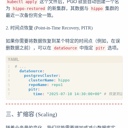
这个文件后，PGO 就会自动创建一个名
kubectl apply
为
的新集群，其数据与
集群的
hippo-restored
hippo
最近一次备份完全一致。
2. 时间点恢复 (Point-in-Time Recovery, PITR)
如果你需要将数据恢复到某个特定的时间点（例如，在误
删数据之前），可以在
中指定
选项。
dataSource
pitr
# ...
dataSource
:
postgresCluster
:
clusterName
:
hippo
repoName
:
repo1
pitr
:
time
:
"2025-07-10 14:30:00+00"
# 恢复到这个
三、扩缩容 (Scaling)
随着业务量的变化，我们可能需要增加或减少数据库实