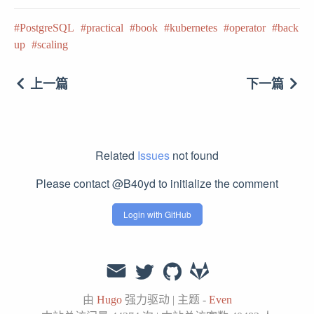
PostgreSQL
practical
book
kubernetes
operator
back
up
scaling
上一篇
下一篇
Related
Issues
not found
Please contact @B40yd to initialize the comment
Login with GitHub
由
Hugo
强力驱动
|
主题 -
Even