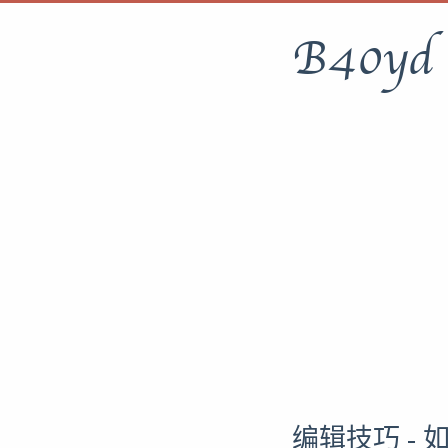
B40yd
编辑技巧 -