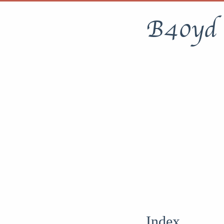
B40yd
Index