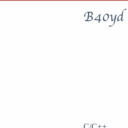
B40yd
C/C++