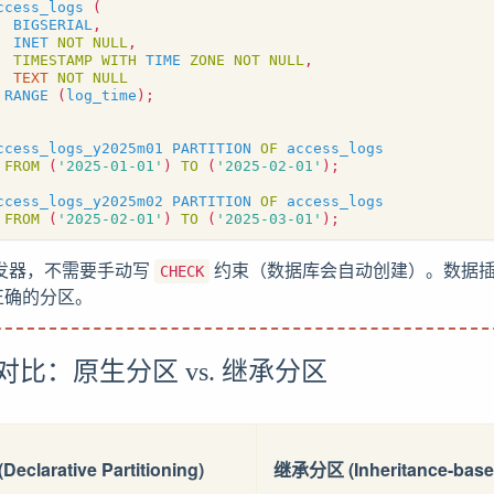
ccess_logs
(
BIGSERIAL
,
INET
NOT
NULL
,
TIMESTAMP
WITH
TIME
ZONE
NOT
NULL
,
TEXT
NOT
NULL
RANGE
(
log_time
);
ccess_logs_y2025m01
PARTITION
OF
access_logs
FROM
(
'2025-01-01'
)
TO
(
'2025-02-01'
);
ccess_logs_y2025m02
PARTITION
OF
access_logs
FROM
(
'2025-02-01'
)
TO
(
'2025-03-01'
);
发器，不需要手动写
约束（数据库会自动创建）。数据
CHECK
正确的分区。
对比：原生分区 vs. 继承分区
clarative Partitioning)
继承分区 (Inheritance-base