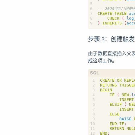
CREATE
TABLE
ac
CHECK
(
log
)
INHERITS
(
acc
步骤 3：创建触
由于数据直接插入父
成这项工作。
CREATE
OR
REPL
RETURNS
TRIGGE
BEGIN
IF
(
NEW
.
l
INSERT
ELSIF
(
NE
INSERT
ELSE
RAISE
END
IF
;
RETURN
NUL
END
;