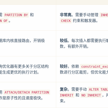
需
和
非常高
。需要手动管理
PARTITION BY
INH
。
约束和触发器。
N OF
CHECK
据库内核直接路由，开销极
较低
。每次插入都需要执行
数，有额外开销。
询优化器有更多关于分区结构
较好
。依赖
constraint_ex
能生成更优的执行计划。
数进行分区裁剪，但优化能
复杂
。需要手动
ALTER TAB
用
ATTACH/DETACH PARTITION
和
，
INHERIT
NO INHERIT
作是原子性的且速度极快。
束。