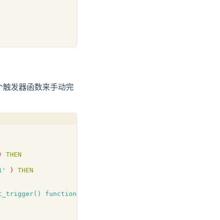
个触发器函数来手动完
)
THEN
1'
)
THEN
t_trigger() function!'
;