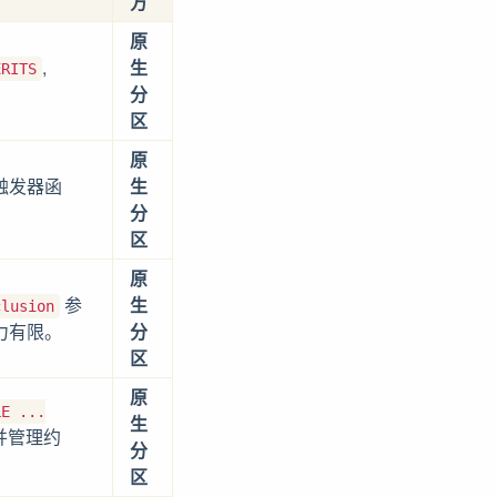
方
原
,
生
ERITS
分
区
原
触发器函
生
分
区
原
参
生
clusion
力有限。
分
区
原
LE ...
生
并管理约
分
区