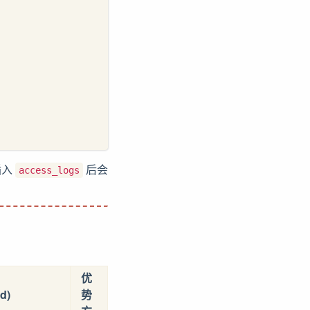
插入
后会
access_logs
优
d)
势