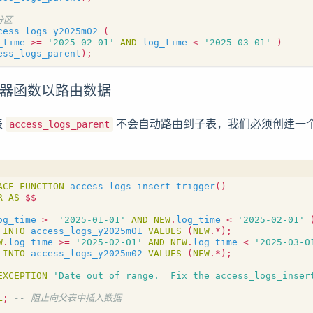
cess_logs_y2025m02
(
_time
>=
'2025-02-01'
AND
log_time
<
'2025-03-01'
)
ess_logs_parent
);
发器函数以路由数据
表
不会自动路由到子表，我们必须创建一
access_logs_parent
ACE
FUNCTION
access_logs_insert_trigger
()
R
AS
$$
og_time
>=
'2025-01-01'
AND
NEW
.
log_time
<
'2025-02-01'
INTO
access_logs_y2025m01
VALUES
(
NEW
.
*
);
W
.
log_time
>=
'2025-02-01'
AND
NEW
.
log_time
<
'2025-03-0
INTO
access_logs_y2025m02
VALUES
(
NEW
.
*
);
EXCEPTION
'Date out of range.  Fix the access_logs_inser
L
;