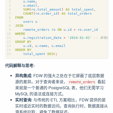
u
.
name
,
u
.
email
,
SUM
(
ro
.
total_amount
)
AS
total_spent
,
COUNT
(
ro
.
order_id
)
AS
total_orders
FROM
users
u
JOIN
remote_orders
ro
ON
u
.
id
=
ro
.
user_id
WHERE
u
.
registration_date
>
'2024-01-01'
GROUP
BY
u
.
id
,
u
.
name
,
u
.
email
ORDER
BY
total_spent
DESC
;
代码解释与思考:
异构集成
: FDW 的强大之处在于它屏蔽了底层数据
源的差异。对于查询者来说，
看起
remote_orders
来就是一个普通的 PostgreSQL 表，他们无需学习
MySQL 的语法或连接方式。
实时查询
: 与传统的 ETL 方案相比，FDW 提供的是
实时或近实时的数据访问。查询执行时，数据直接从
源系统拉取，避免了数据延迟。