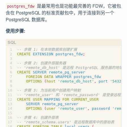
是最常用也是功能最完善的 FDW，它被包
postgres_fdw
含在 PostgreSQL 的标准贡献包中，用于连接到另一个
PostgreSQL 数据库。
使用步骤:
CREATE
EXTENSION
postgres_fdw
;
CREATE
SERVER
remote_pg_server
FOREIGN
DATA
WRAPPER
postgres_fdw
OPTIONS
(
host
'remote_db_host'
,
port
'5432'
,
CREATE
USER
MAPPING
FOR
CURRENT_USER
SERVER
remote_pg_server
OPTIONS
(
user
'remote_user'
,
password
'remot
CREATE
FOREIGN
TABLE
local_users
(