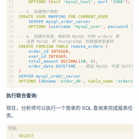
OPTIONS
(
host
'mysql_host'
,
port
'3306'
);
CREATE
USER
MAPPING
FOR
CURRENT_USER
SERVER
mysql_order_server
OPTIONS
(
username
'mysql_user'
,
password
'my
CREATE
FOREIGN
TABLE
remote_orders
(
order_id
INTEGER
,
user_id
INTEGER
,
total_amount
DECIMAL
(
10
,
2
),
order_date
DATETIME
)
SERVER
mysql_order_server
OPTIONS
(
dbname
'order_db'
,
table_name
'orders'
)
执行联合查询:
现在，分析师可以执行一个简单的 SQL 查询来完成报表任
务。
SELECT