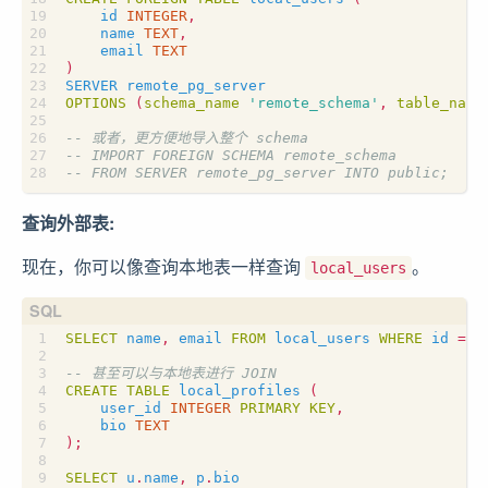
id
INTEGER
,
name
TEXT
,
email
TEXT
)
SERVER
remote_pg_server
OPTIONS
(
schema_name
'remote_schema'
,
table_name
查询外部表:
现在，你可以像查询本地表一样查询
。
local_users
SELECT
name
,
email
FROM
local_users
WHERE
id
=
1
CREATE
TABLE
local_profiles
(
user_id
INTEGER
PRIMARY
KEY
,
bio
TEXT
);
SELECT
u
.
name
,
p
.
bio