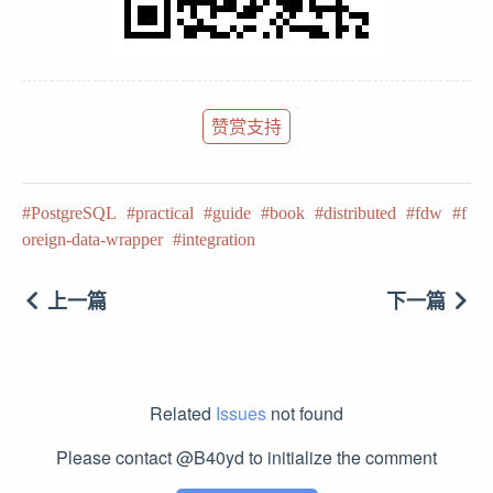
赞赏支持
PostgreSQL
practical
guide
book
distributed
fdw
f
oreign-data-wrapper
integration
上一篇
下一篇
Related
Issues
not found
Please contact @B40yd to initialize the comment