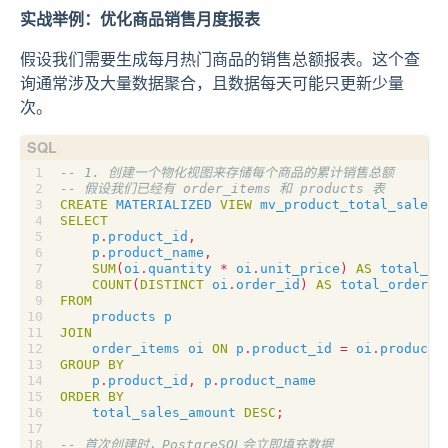
实战举例：优化商品销售月度报表
假设我们需要生成每月热门商品的销售总额报表。这个查
询通常涉及大量数据聚合，且数据每天可能只更新少量
次。
CREATE
MATERIALIZED
VIEW
mv_product_total_sales
SELECT
p
.
product_id
,
p
.
product_name
,
SUM
(
oi
.
quantity
*
oi
.
unit_price
)
AS
total_sa
COUNT
(
DISTINCT
oi
.
order_id
)
AS
total_orders
FROM
products
p
JOIN
order_items
oi
ON
p
.
product_id
=
oi
.
product_
GROUP
BY
p
.
product_id
,
p
.
product_name
ORDER
BY
total_sales_amount
DESC
;