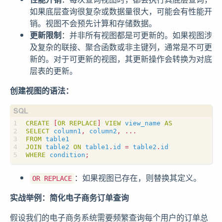
如果底层查询很复杂或数据量很大，可能会有性能开
销。视图不会预先计算和存储数据。
更新限制
：并非所有视图都是可更新的。如果视图涉
及复杂的联接、聚合函数或非主键列，通常是不可更
新的。对于可更新的视图，其更新操作会转换为对底
层表的更新。
创建视图的语法：
CREATE
[
OR
REPLACE
]
VIEW
view_name
AS
SELECT
column1
,
column2
,
...
FROM
table1
JOIN
table2
ON
table1
.
id
=
table2
.
id
WHERE
condition
;
：如果视图已存在，则替换其定义。
OR REPLACE
实战举例：简化电子商务订单查询
假设我们的电子商务系统需要频繁查询每个用户的订单总