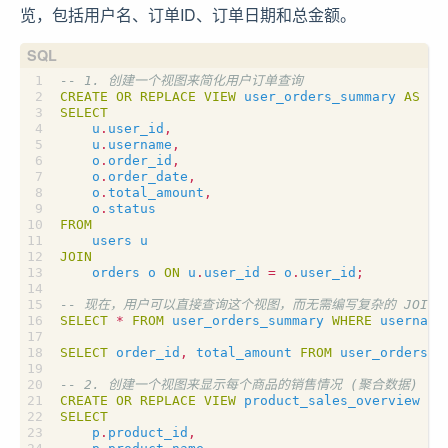
览，包括用户名、订单ID、订单日期和总金额。
CREATE
OR
REPLACE
VIEW
user_orders_summary
AS
SELECT
u
.
user_id
,
u
.
username
,
o
.
order_id
,
o
.
order_date
,
o
.
total_amount
,
o
.
status
FROM
users
u
JOIN
orders
o
ON
u
.
user_id
=
o
.
user_id
;
SELECT
*
FROM
user_orders_summary
WHERE
username
SELECT
order_id
,
total_amount
FROM
user_orders_s
CREATE
OR
REPLACE
VIEW
product_sales_overview
AS
SELECT
p
.
product_id
,