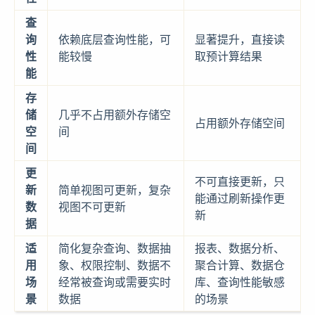
查
询
依赖底层查询性能，可
显著提升，直接读
性
能较慢
取预计算结果
能
存
储
几乎不占用额外存储空
占用额外存储空间
空
间
间
更
不可直接更新，只
新
简单视图可更新，复杂
能通过刷新操作更
数
视图不可更新
新
据
适
简化复杂查询、数据抽
报表、数据分析、
用
象、权限控制、数据不
聚合计算、数据仓
场
经常被查询或需要实时
库、查询性能敏感
景
数据
的场景