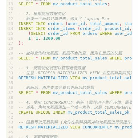
SELECT
*
FROM
mv_product_total_sales
;
INSERT
INTO
orders
(
user_id
,
total_amount
,
statu
INSERT
INTO
order_items
(
order_id
,
product_id
,
q
(
SELECT
order_id
FROM
orders
WHERE
user_id
=
1
,
1
,
1200
.
00
);
SELECT
*
FROM
mv_product_total_sales
WHERE
produ
REFRESH
MATERIALIZED
VIEW
mv_product_total_sales
SELECT
*
FROM
mv_product_total_sales
WHERE
produ
CREATE
UNIQUE
INDEX
mv_product_total_sales_pk
ON
REFRESH
MATERIALIZED
VIEW
CONCURRENTLY
mv_produc