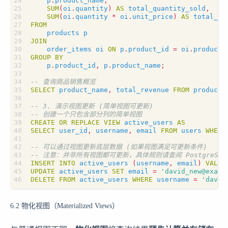
p
.
product_name
,
SUM
(
oi
.
quantity
)
AS
total_quantity_sold
,
SUM
(
oi
.
quantity
*
oi
.
unit_price
)
AS
total_re
FROM
products
p
JOIN
order_items
oi
ON
p
.
product_id
=
oi
.
product_
GROUP
BY
p
.
product_id
,
p
.
product_name
;
SELECT
product_name
,
total_revenue
FROM
product_
CREATE
OR
REPLACE
VIEW
active_users
AS
SELECT
user_id
,
username
,
email
FROM
users
WHERE
INSERT
INTO
active_users
(
username
,
email
)
VALUE
UPDATE
active_users
SET
email
=
'
david_new@examp
DELETE
FROM
active_users
WHERE
username
=
'david
6.2 物化视图（Materialized Views）