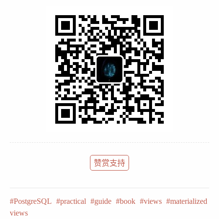
赞赏支持
PostgreSQL
practical
guide
book
views
materialized
views